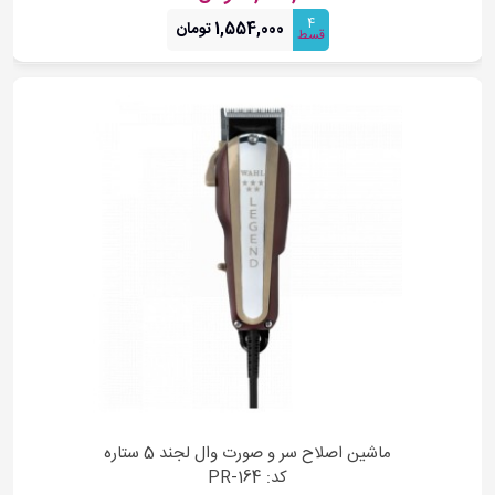
4
1,554,000 تومان
قسط
ماشین اصلاح سر و صورت وال لجند 5 ستاره
کد: PR-164