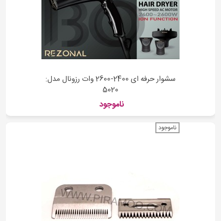
سشوار حرفه ای 2400-2600 وات رزونال مدل:
5020
ناموجود
ناموجود