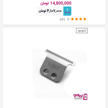
14,800,000 تومان
4
4,107,000 تومان
قسط
(16)
ناموجود