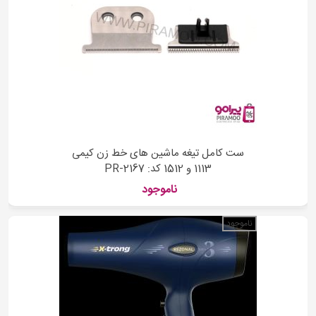
ست کامل تیغه ماشین های خط زن کیمی
1113 و 1512 کد: PR-2167
ناموجود
ناموجود