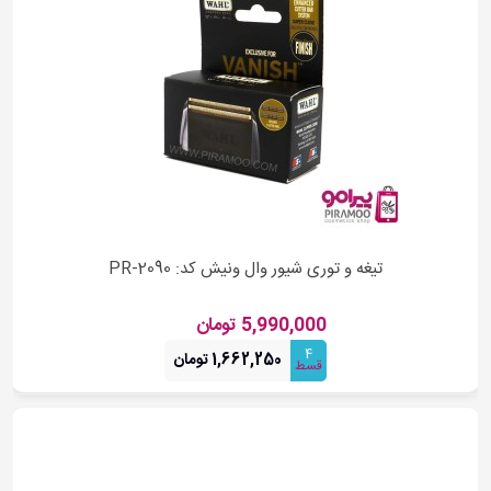
تیغه و توری شیور وال ونیش کد: PR-2090
5,990,000 تومان
4
1,662,250 تومان
قسط