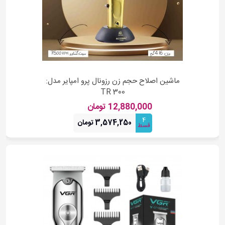
ماشین اصلاح حجم زن رزونال پرو امپایر مدل:
TR 300
12,880,000 تومان
4
3,574,250 تومان
قسط