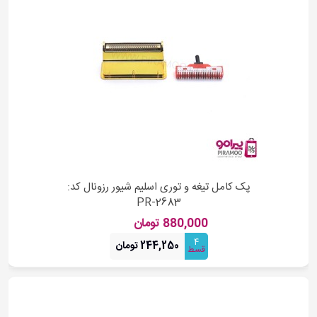
پک کامل تیغه و توری اسلیم شیور رزونال کد:
PR-2683
880,000 تومان
4
244,250 تومان
قسط