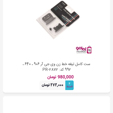
ست کامل تیغه خط زن وی جی آر 906 ، 640 ،
992 کد: PR-2872
980,000 تومان
4
272,000 تومان
قسط