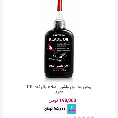
روغن 80 میل ماشین اصلاح وال کد: PR-
833
198,000 تومان
4
55,000 تومان
قسط