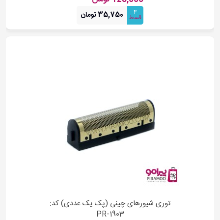
4
35,750 تومان
قسط
توری شیورهای چینی (پک یک عددی) کد:
PR-1903