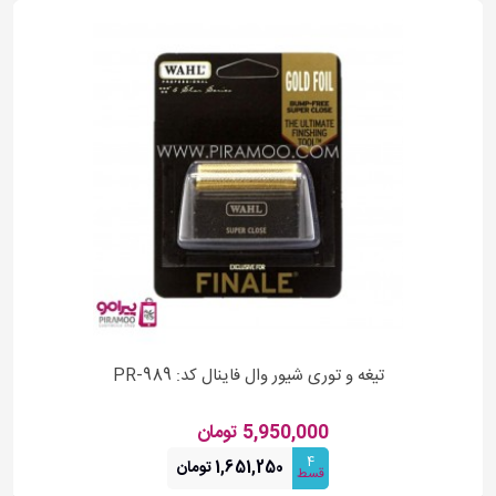
تیغه و توری شیور وال فاینال کد: PR-989
5,950,000 تومان
4
1,651,250 تومان
قسط