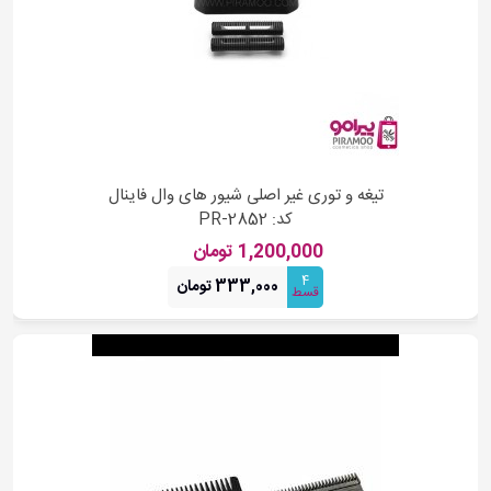
تیغه و توری غیر اصلی شیور های وال فاینال
کد: PR-2852
1,200,000 تومان
4
333,000 تومان
قسط