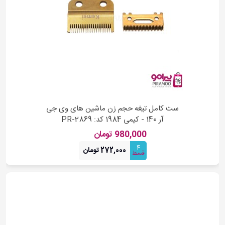
ست کامل تیغه حجم زن ماشین های وی جی
آر 140 - کیمی 1984 کد: PR-2869
980,000 تومان
4
272,000 تومان
قسط