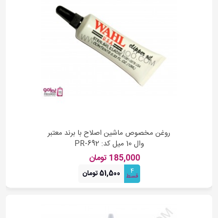
روغن مخصوص ماشین اصلاح با برند معتبر
وال 10 میل کد: PR-692
185,000 تومان
4
51,500 تومان
قسط