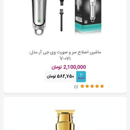
ماشین اصلاح سر و صورت وی جی آر مدل:
V-071
2,100,000 تومان
4
582,750 تومان
قسط
(1)