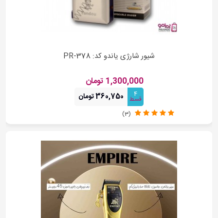
شیور شارژی یاندو کد: PR-378
1,300,000 تومان
4
360,750 تومان
قسط
(3)