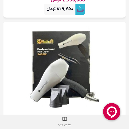
2,990,000 تومان
4
829,750 تومان
قسط
سشوار حرفه ای مکسینال 2400 وات مدل
8830 کد: 2256
ستون چپ