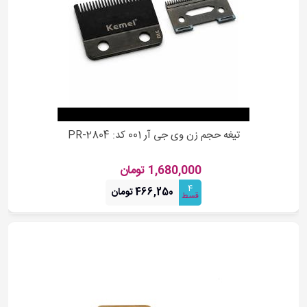
تیغه حجم زن وی جی آر 001 کد: PR-2804
1,680,000 تومان
4
466,250 تومان
قسط