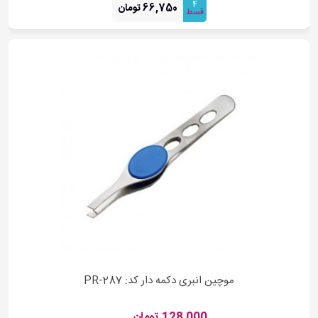
4
66,750 تومان
قسط
موچین انبری دکمه دار کد: PR-287
128,000 تومان