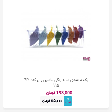
پک 8 عددی شانه رنگی ماشین وال کد: PR-
995
198,000 تومان
4
55,000 تومان
قسط