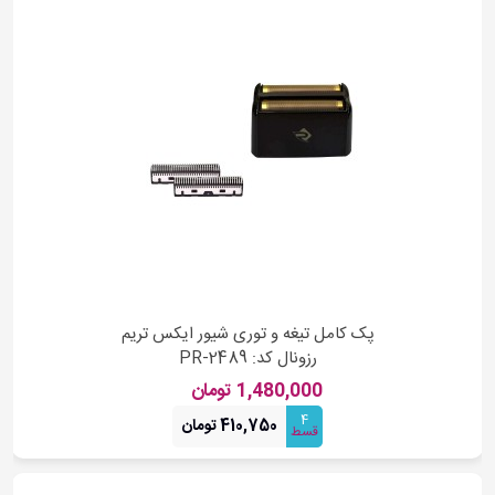
پک کامل تیغه و توری شیور ایکس تریم
رزونال کد: PR-2489
1,480,000 تومان
4
410,750 تومان
قسط