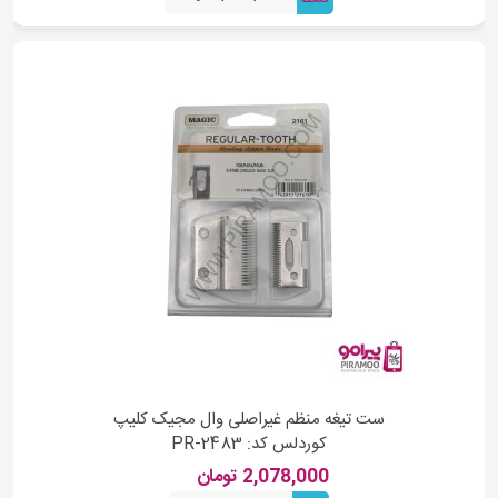
ست تیغه منظم غیراصلی وال مجیک کلیپ
کوردلس کد: PR-2483
2,078,000 تومان