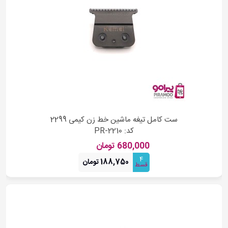
ست کامل تیغه ماشین خط زن کیمی 2299
کد: PR-2210
680,000 تومان
4
188,750 تومان
قسط