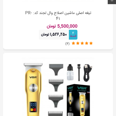
تیغه اصلی ماشین اصلاح وال لجند کد: PR-
41
5,500,000 تومان
4
1,526,250 تومان
قسط
(4)