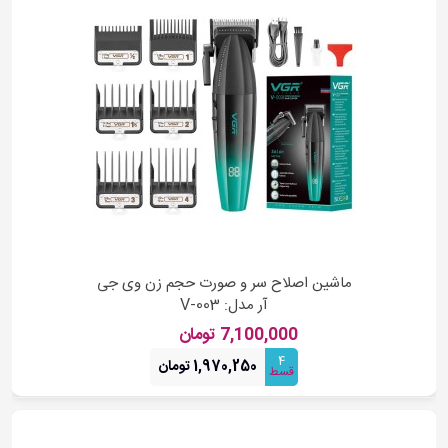
ماشین اصلاح سر و صورت حجم زن وی جی
آر مدل: V-003
7,100,000 تومان
4
1,970,250 تومان
قسط