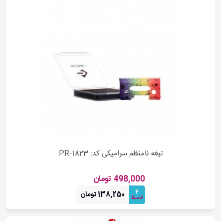
تیغه نامنظم سرامیکی کد: PR-1823
498,000 تومان
4
138,250 تومان
قسط