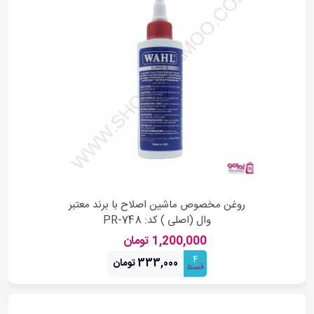
روغن مخصوص ماشین اصلاح با برند معتبر
وال (اصلی ) کد: PR-748
1,200,000 تومان
4
333,000 تومان
قسط