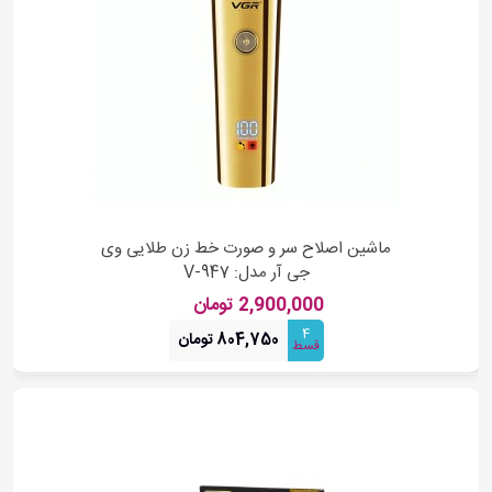
ماشین اصلاح سر و صورت خط زن طلایی وی
جی آر مدل: V-947
2,900,000 تومان
4
804,750 تومان
قسط