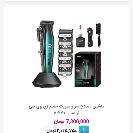
ماشین اصلاح سر و صورت حجم زن وی جی
آر مدل: V-270
7,300,000 تومان
4
2,025,750 تومان
قسط