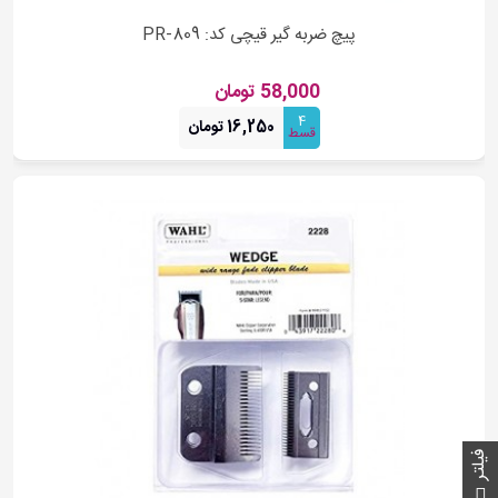
پیچ ضربه گیر قیچی کد: PR-809
58,000 تومان
4
16,250 تومان
قسط
فیلتر