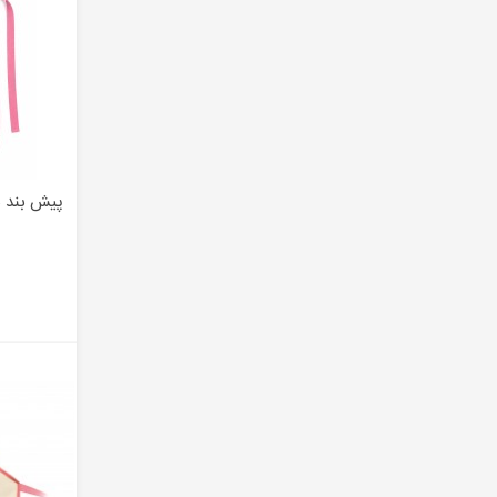
پیش بند ناخن
ا