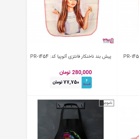
پیش بند ناخنکار فانتزی آتوپیا کد: PR-1454
افزودن به سبد خرید
280,000 تومان
4
77,750 تومان
قسط
ناموجود