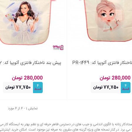
کار فانتزی آتوپیا کد: PR-1449
پیش بند ناخنکار فانتزی آتوپیا کد: PR-1452
فزودن به سبد خرید
افزودن به سبد خرید
280,000 تومان
280,000 تومان
4
4
77,750 تومان
77,750 تومان
قسط
قسط
نمایش 1 - 6 از 6 مورد
تادکار زنانه با الگوی اندامی و جیب های در دسترس ظاهر حرفه ای و نظم بهتر به ایستگاه کار می
ا می برد. در کنار نسخه های ویژه گزینه های مقرون به صرفه نیز موجود است. امکان خرید اینتر