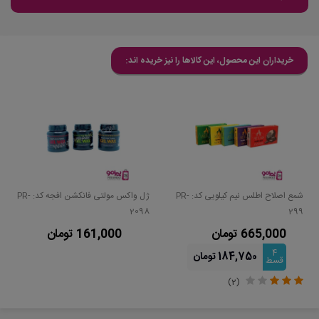
خریداران این محصول، این کالاها را نیز خریده اند:
شمع اصلاح اطلس نیم کیلویی کد: PR-
ژل واکس مولتی فانکشن افجه کد: PR-
2098
299
665,000 تومان
161,000 تومان
4
184,750 تومان
قسط
(2)