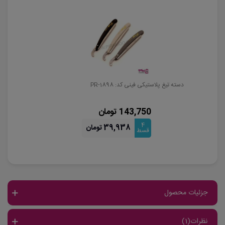
دسته تیغ پلاستیکی فینی کد: PR-1898
143,750 تومان
4
39,938 تومان
قسط
جزئیات محصول
نظرات(1)